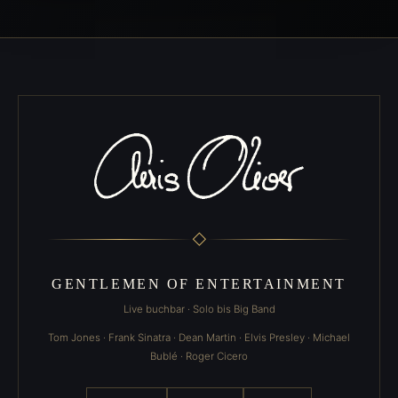
◇
GENTLEMEN OF ENTERTAINMENT
Live buchbar · Solo bis Big Band
Tom Jones · Frank Sinatra · Dean Martin · Elvis Presley · Michael
Bublé · Roger Cicero